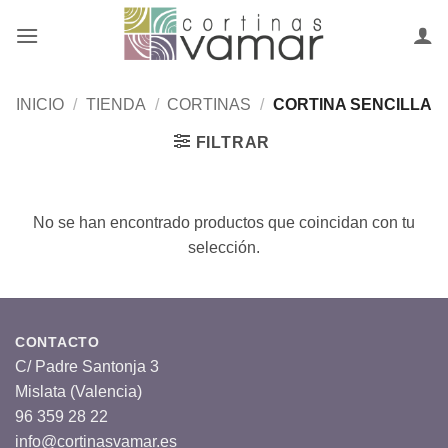
Saltar
al
contenido
INICIO
/
TIENDA
/
CORTINAS
/
CORTINA SENCILLA
FILTRAR
No se han encontrado productos que coincidan con tu
selección.
CONTACTO
C/ Padre Santonja 3
Mislata (Valencia)
96 359 28 22
info@cortinasvamar.es