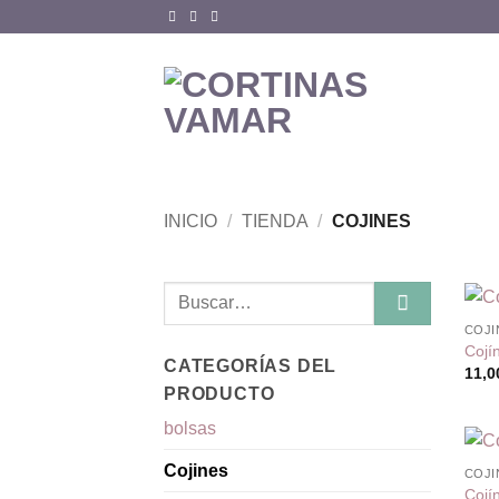
Saltar
al
contenido
INICIO
/
TIENDA
/
COJINES
Buscar
por:
COJI
Cojí
CATEGORÍAS DEL
11,
PRODUCTO
bolsas
Cojines
COJI
Cojí