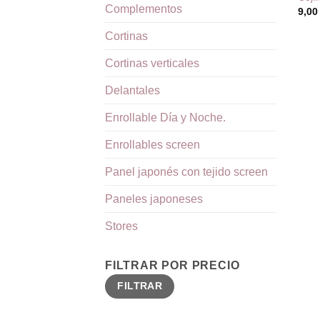
Complementos
9,0
Cortinas
Cortinas verticales
Delantales
Enrollable Día y Noche.
Enrollables screen
Panel japonés con tejido screen
Paneles japoneses
Stores
FILTRAR POR PRECIO
Precio
Precio
FILTRAR
mínimo
máximo