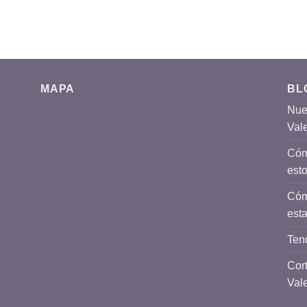
MAPA
BL
Nues
Val
Cómo
est
Cóm
esta
Ten
Cort
Val