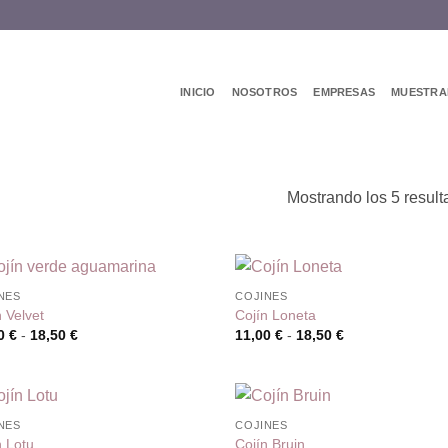
INICIO
NOSOTROS
EMPRESAS
MUESTRA
Mostrando los 5 resul
NES
COJINES
n Velvet
Cojín Loneta
Rango
Rango
00
€
-
18,50
€
11,00
€
-
18,50
€
de
de
precios:
precios:
desde
desde
11,00 €
11,00 €
hasta
hasta
18,50 €
18,50 €
NES
COJINES
n Lotu
Cojín Bruin