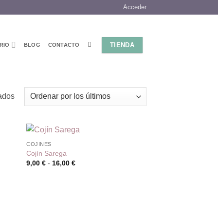
Acceder
TIENDA
RIO
BLOG
CONTACTO
Ordenado
tados
por
los
últimos
COJINES
Cojín Sarega
Rango
9,00
€
-
16,00
€
de
precios:
desde
9,00 €
hasta
16,00 €