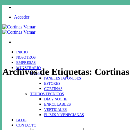
Saltar
al
Acceder
contenido
INICIO
NOSOTROS
EMPRESAS
MUESTRARIO
Archivos de Etiquetas:
Cortina
TELAS
PANELES JAPONESES
ESTORES
CORTINAS
TEJIDOS TÉCNICOS
DÍA Y NOCHE
ENROLLABLES
VERTICALES
PLISES Y VENECIANAS
BLOG
CONTACTO
Buscar