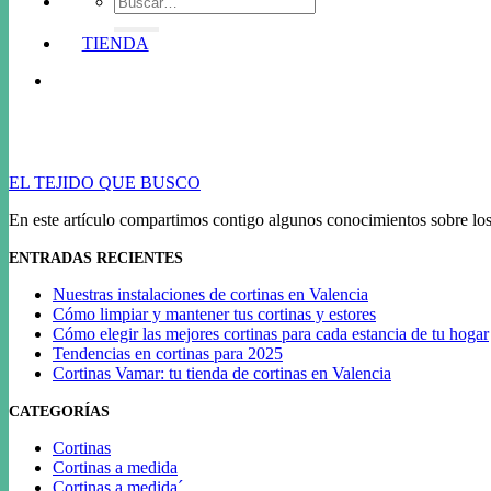
por:
TIENDA
EL TEJIDO QUE BUSCO
En este artículo compartimos contigo algunos conocimientos sobre los 
ENTRADAS RECIENTES
Nuestras instalaciones de cortinas en Valencia
Cómo limpiar y mantener tus cortinas y estores
Cómo elegir las mejores cortinas para cada estancia de tu hogar
Tendencias en cortinas para 2025
Cortinas Vamar: tu tienda de cortinas en Valencia
CATEGORÍAS
Cortinas
Cortinas a medida
Cortinas a medida´