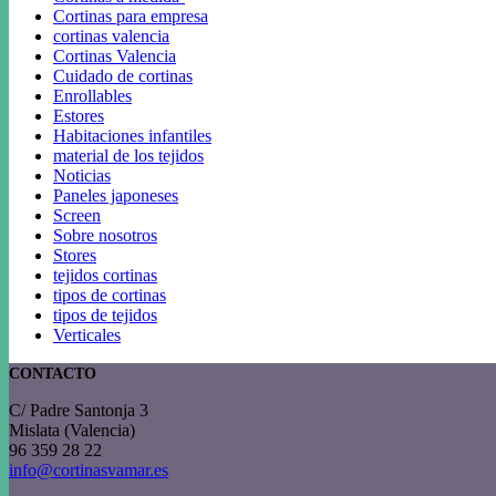
Cortinas para empresa
cortinas valencia
Cortinas Valencia
Cuidado de cortinas
Enrollables
Estores
Habitaciones infantiles
material de los tejidos
Noticias
Paneles japoneses
Screen
Sobre nosotros
Stores
tejidos cortinas
tipos de cortinas
tipos de tejidos
Verticales
CONTACTO
C/ Padre Santonja 3
Mislata (Valencia)
96 359 28 22
info@cortinasvamar.es